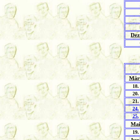
Dez
Mär
18.
20.
21.
24.
25.
Ma
19.