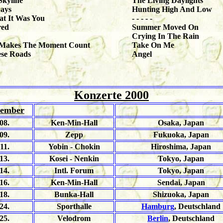
Skyline
The Living Daylights
Days
Hunting High And Low
t It Was You
- - - - -
red
Summer Moved On
Crying In The Rain
 Makes The Moment Count
Take On Me
ese Roads
Angel
Konzerte 2000
ember
08.
Ken-Min-Hall
Osaka, Japan
09.
Zepp
Fukuoka, Japan
11.
Yobin - Chokin
Hiroshima, Japan
13.
Kosei - Nenkin
Tokyo, Japan
14.
Intl. Forum
Tokyo, Japan
16.
Ken-Min-Hall
Sendai, Japan
18.
Bunka-Hall
Shizuoka, Japan
24.
Sporthalle
Hamburg
, Deutschland
25.
Velodrom
Berlin
, Deutschland