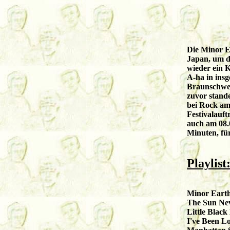
Die Minor E
Japan, um d
wieder ein 
A-ha in ins
Braunschwei
zuvor stand
bei Rock am
Festivalauft
auch am 08.0
Minuten, für
Playlist
Minor Eart
The Sun Ne
Little Black
I've Been L