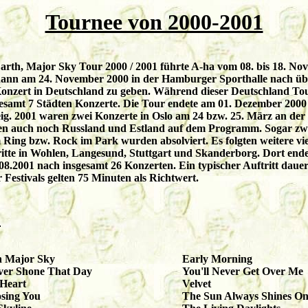
Tournee von 2000-2001
arth, Major Sky Tour 2000 / 2001 führte A-ha vom 08. bis 18. N
ann am 24. November 2000 in der Hamburger Sporthalle nach üb
Konzert in Deutschland zu geben. Während dieser Deutschland To
gesamt 7 Städten Konzerte. Die Tour endete am 01. Dezember 2000
g. 2001 waren zwei Konzerte in Oslo am 24 bzw. 25. März an der 
en auch noch Russland und Estland auf dem Programm. Sogar zwe
 Ring bzw. Rock im Park wurden absolviert. Es folgten weitere vi
ritte in Wohlen, Langesund, Stuttgart und Skanderborg. Dort ende
8.2001 nach insgesamt 26 Konzerten. Ein typischer Auftritt dauer
 Festivals gelten 75 Minuten als Richtwert.
:
h Major Sky
Early Morning
ver Shone That Day
You'll Never Get Over Me
 Heart
Velvet
osing You
The Sun Always Shines O