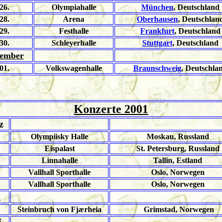
26.
Olympiahalle
München
, Deutschland
28.
Arena
Oberhausen
, Deutschlan
29.
Festhalle
Frankfurt
, Deutschland
30.
Schleyerhalle
Stuttgart
, Deutschland
ember
01.
Volkswagenhalle
Braunschweig
, Deutschla
Konzerte 2001
z
Olympiisky Halle
Moskau, Russland
Eispalast
St. Petersburg, Russland
Linnahalle
Tallin, Estland
Vallhall Sporthalle
Oslo, Norwegen
Vallhall Sporthalle
Oslo, Norwegen
i
Steinbruch von Fjærheia
Grimstad, Norwegen