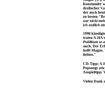
Kunstmaler we
dreifacher Va
der auch heu
zu besten "Br
war nicht meh
ich endlich ei
1998 kündigte
traten A-HA 
Publikum so au
auch. Der Er
hofft Magne, 
liebten.
"
CD-Tipp: A-H
Popsongs zei
Anspieltipp: V
Vielen Dank a