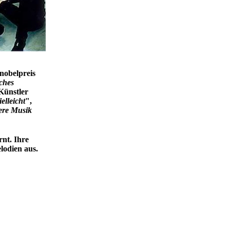
nobelpreis
sches
Künstler
ielleicht
",
sere Musik
nt. Ihre
lodien aus.