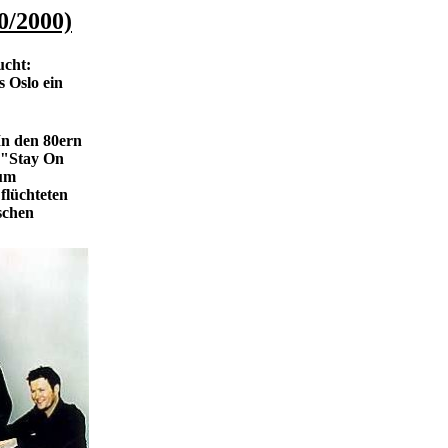
0/2000)
ucht:
s Oslo ein
In den 80ern
 "Stay On
zum
flüchteten
schen