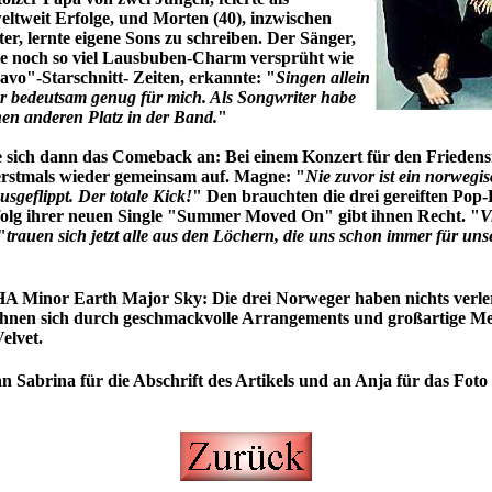
ltweit Erfolge, und Morten (40), inzwischen
ter, lernte eigene Sons zu schreiben. Der Sänger,
te noch so viel Lausbuben-Charm versprüht wie
avo"-Starschnitt- Zeiten, erkannte: "
Singen allein
r bedeutsam genug für mich. Als Songwriter habe
nen anderen Platz in der Band.
"
 sich dann das Comeback an: Bei einem Konzert für den Friedens
erstmals wieder gemeinsam auf. Magne: "
Nie zuvor ist ein norwegi
sgeflippt. Der totale Kick!
" Den brauchten die drei gereiften Pop-
folg ihrer neuen Single "Summer Moved On" gibt ihnen Recht. "
V
"
trauen sich jetzt alle aus den Löchern, die uns schon immer für un
A Minor Earth Major Sky: Die drei Norweger haben nichts verler
chnen sich durch geschmackvolle Arrangements und großartige Me
elvet.
n Sabrina für die Abschrift des Artikels und an Anja für das Foto