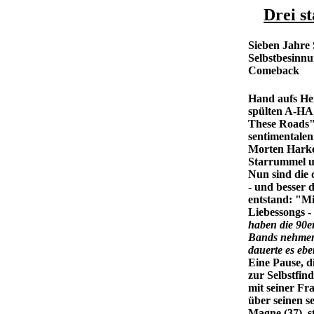
Drei s
Sieben Jahre 
Selbstbesinnun
Comeback
Hand aufs Her
spülten A-HA
These Roads"
sentimentale
Morten Harke
Starrummel u
Nun sind die
- und besser 
entstand: "Mi
Liebessongs -
haben die 90e
Bands nehmen 
dauerte es ebe
Eine Pause, d
zur Selbstfin
mit seiner Fr
über seinen s
Magne (37), s