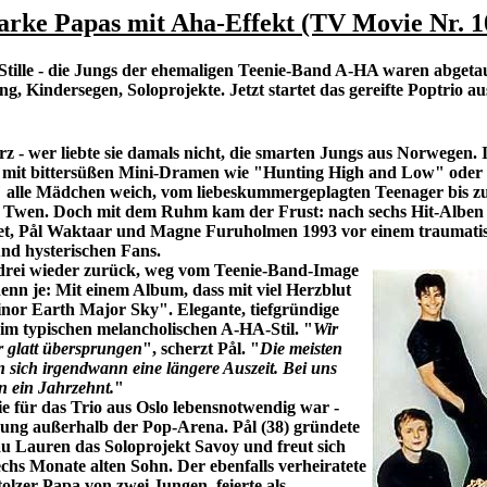
tarke Papas mit Aha-Effekt (TV Movie Nr. 1
Stille - die Jungs der ehemaligen Teenie-Band A-HA waren abgeta
g, Kindersegen, Soloprojekte. Jetzt startet das gereifte Poptrio au
z - wer liebte sie damals nicht, die smarten Jungs aus Norwegen. 
 mit bittersüßen Mini-Dramen wie "Hunting High and Low" oder
 alle Mädchen weich, vom liebeskummergeplagten Teenager bis 
n Twen. Doch mit dem Ruhm kam der Frust: nach sechs Hit-Alben 
t, Pål Waktaar und Magne Furuholmen 1993 vor einem traumati
nd hysterischen Fans.
 drei wieder zurück, weg vom Teenie-Band-Image
denn je: Mit einem Album, dass mit viel Herzblut
nor Earth Major Sky". Elegante, tiefgründige
 im typischen melancholischen A-HA-Stil. "
Wir
r glatt übersprungen
", scherzt Pål. "
Die meisten
sich irgendwann eine längere Auszeit. Bei uns
n ein Jahrzehnt.
"
ie für das Trio aus Oslo lebensnotwendig war -
dung außerhalb der Pop-Arena. Pål (38) gründete
au Lauren das Soloprojekt Savoy und freut sich
echs Monate alten Sohn. Der ebenfalls verheiratete
tolzer Papa von zwei Jungen, feierte als